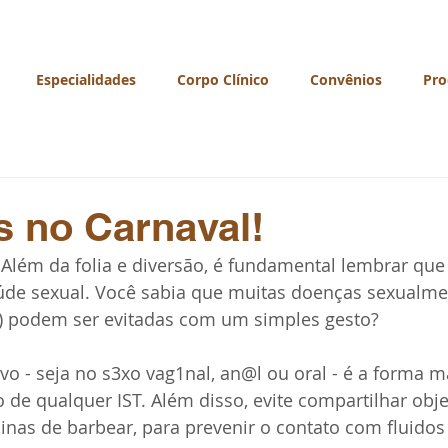
Especialidades
Corpo Clínico
Convênios
Pro
 no Carnaval!
Além da folia e diversão, é fundamental lembrar que 
aúde sexual. Você sabia que muitas doenças sexualme
Ts) podem ser evitadas com um simples gesto?
vo - seja no s3xo vag1nal, an@l ou oral - é a forma ma
o de qualquer IST. Além disso, evite compartilhar obj
nas de barbear, para prevenir o contato com fluidos 