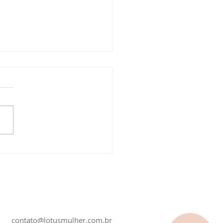
 olha para si mesma e
e que algo mudou?
contato@lotusmulher.com.br