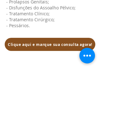
- Prolapsos Genitais;
- Disfunções do Assoalho Pélvico;
- Tratamento Clínico;
- Tratamento Cirúrgico;
- Pessários.
Clique aqui e marque sua consulta agora!
Clínica Lótus
Av. Carlos Gomes, 777 Sala 502
Ao lado do Bourbon Carlos Gomes
Porto Alegre I RS
contato@lotusmulher.com.br
51 3321.1200 I 3321.1295
51 99724 0404
Voltar para Home